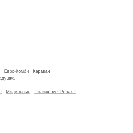
Евро-Комби
Караван
ладушка
с
Модульные
Положение "Релакс"