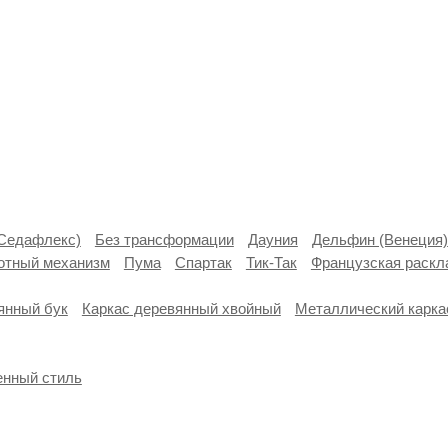
(Седафлекс)
Без трансформации
Дауния
Дельфин (Венеция)
отный механизм
Пума
Спартак
Тик-Так
Французская раск
янный бук
Каркас деревянный хвойный
Металлический карка
нный стиль