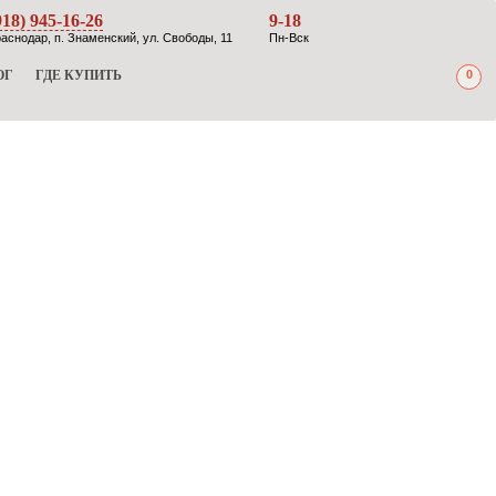
918) 945-16-26
9-18
аснодар, п. Знаменский, ул. Свободы, 11
Пн-Вск
ОГ
ГДЕ КУПИТЬ
0