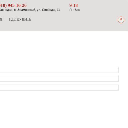
918) 945-16-26
9-18
аснодар, п. Знаменский, ул. Свободы, 11
Пн-Вск
ОГ
ГДЕ КУПИТЬ
0