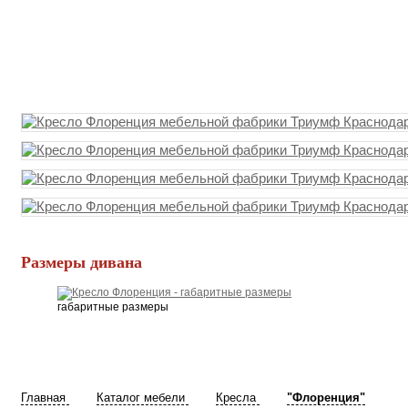
Размеры дивана
габаритные размеры
Главная
Каталог мебели
Кресла
"Флоренция"