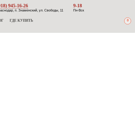
918) 945-16-26
9-18
аснодар, п. Знаменский, ул. Свободы, 11
Пн-Вск
ОГ
ГДЕ КУПИТЬ
0