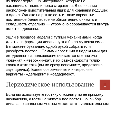
из гипоаллергенных материалов, которые не
накапливают пыль и легко стираются. В основании
расположен вместительный ящик для хранения подушек
и одеял. Однако на рынке есть и такие варианты:
постельное белье вовсе не обязательно снимать и
складывать отдельно — утром оно сворачивается внутрь
вместе с диваном.
Ушли в прошлое модели с тугими механизмами, когда
для трансформации дивана нужна была мужская сила.
Вы можете буквально одной рукой собрать или
разобрать постель. Самыми простыми и надежными для
ежедневного использования считаются механизмы
«книжка» и «еврокнижка», и их разновидности «клик-
кляк» и «тик-так» (вы их сразу вспомните, представив
звук щелчка). Более современные и интересные
варианты - «дельфин» и «седафлекс».
Периодическое использование
Если вы используете гостиную комнату по ее прямому
назначению, а гости не живут у вас постоянно, выбор
дивана со спальным местом
может стать увлекательным
процессом. Главные принципы отбора — внешний вид и
показатели комфортности, а каркас и механизм, скрытые