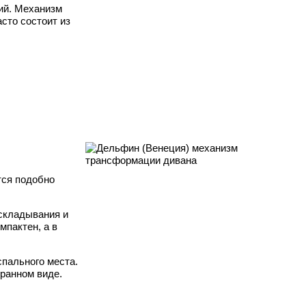
ий. Механизм
сто состоит из
тся подобно
складывания и
мпактен, а в
спального места.
бранном виде.