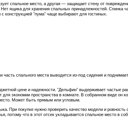
азует спальное место, а другая — защищает стену от поврежден
. Нет ящика для хранения спальных принадлежностей. Спинка ча
 с конструкцией "пума" чаще выбирают для гостиных.
и часть спального места выводится из-под сидения и поднимае
джетной цене и надежности. "Дельфин" выдерживает частые ра
 для экономии пространства в комнате. В собранном виде он ко
место. Может быть прямым или угловым.
ка. При покупке нужно проверить качество модели и ровность 
ья, потому что в этот отсек укладывается спальное место в со