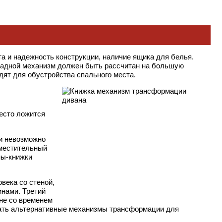
та и надежность конструкции, наличие ящика для белья.
складной механизм должен быть рассчитан на большую
дят для обустройства спального места.
место ложится
ки невозможно
вместительный
ны-книжки
века со стеной,
инами. Третий
ине со временем
брать альтернативные механизмы трансформации для