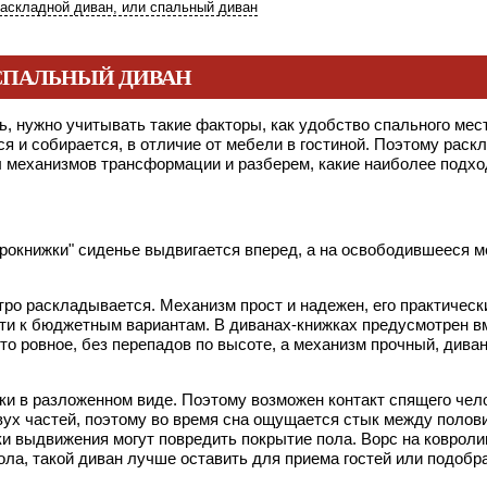
раскладной диван, или спальный диван
 СПАЛЬНЫЙ ДИВАН
ь, нужно учитывать такие факторы, как удобство спального мес
ся и собирается, в отличие от мебели в гостиной. Поэтому ра
ы механизмов трансформации и разберем, какие наиболее подхо
еврокнижки" сиденье выдвигается вперед, а на освободившееся 
стро раскладывается. Механизм прост и надежен, его практичес
сти к бюджетным вариантам. В диванах-книжках предусмотрен 
то ровное, без перепадов по высоте, а механизм прочный, дива
ки в разложенном виде. Поэтому возможен контакт спящего чело
двух частей, поэтому во время сна ощущается стык между полов
ки выдвижения могут повредить покрытие пола. Ворс на коврол
пола, такой диван лучше оставить для приема гостей или подо