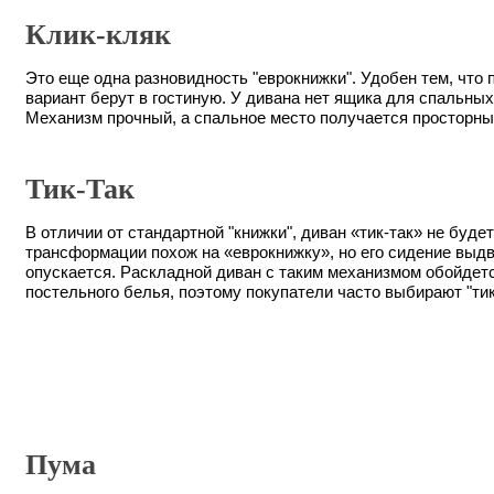
Клик-кляк
Это еще одна разновидность "еврокнижки". Удобен тем, что
вариант берут в гостиную. У дивана нет ящика для спальных
Механизм прочный, а спальное место получается просторным 
Тик-Так
В отличии от стандартной "книжки", диван «тик-так» не буде
трансформации похож на «еврокнижку», но его сидение выдви
опускается. Раскладной диван с таким механизмом обойдет
постельного белья, поэтому покупатели часто выбирают "тик
Пума