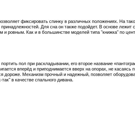
 позволяет фиксировать спинку в различных положениях. На так
 принадлежностей. Для сна он также подойдет. В основе лежит 
и ровным. Как и в большинстве моделей типа "книжка" по центр
т портить пол при раскладывании, его второе название «пантогр
гается вперёд и приподнимается вверх на опорах, не касаясь п
ся дороже. Механизм прочный и надежный, позволяет оборудов
-так" в качестве спального дивана.