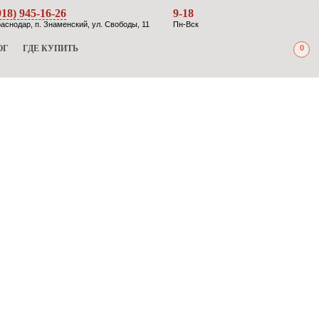
918) 945-16-26
9-18
аснодар, п. Знаменский, ул. Свободы, 11
Пн-Вск
ОГ
ГДЕ КУПИТЬ
0